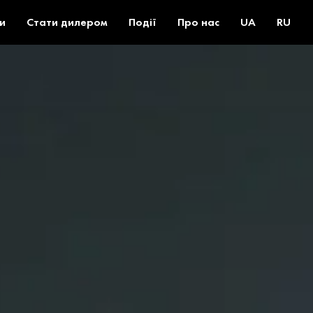
и
Стати дилером
Події
Про нас
UA
RU