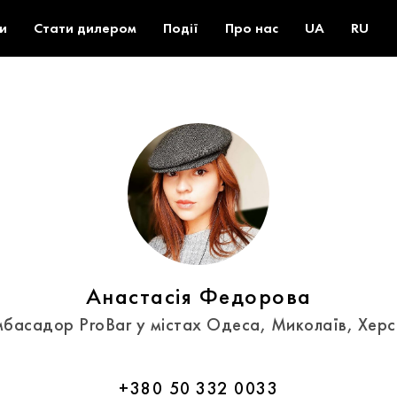
и
Стати дилером
Події
Про нас
UA
RU
Анастасія Федорова
мбасадор ProBar у містах Одеса, Миколаїв, Херс
+380 50 332 0033