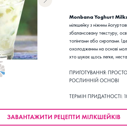
Monbana Yoghurt Milk
мілкшейку з ніжним йогуртов
збалансовану текстуру, осв
топінгами або сиропами. Ід
охолодженим на основі моло
хто шукає щось легке, нест
ПРИГОТУВАННЯ: ПРОСТ
РОСЛИННІЙ ОСНОВІ
ТЕРМІН ПРИДАТНОСТІ: 1
ЗАВАНТАЖИТИ РЕЦЕПТИ МІЛКШЕЙКІВ