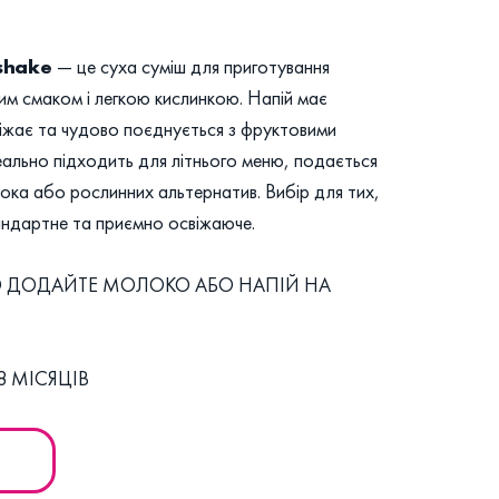
shake
— це суха суміш для приготування
им смаком і легкою кислинкою. Напій має
іжає та чудово поєднується з фруктовими
еально підходить для літнього меню, подається
ка або рослинних альтернатив. Вибір для тих,
андартне та приємно освіжаюче.
О ДОДАЙТЕ МОЛОКО АБО НАПІЙ НА
8 МІСЯЦІВ