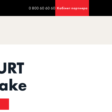
0 800 60 60 60
Кабінет партнера
URT
hake