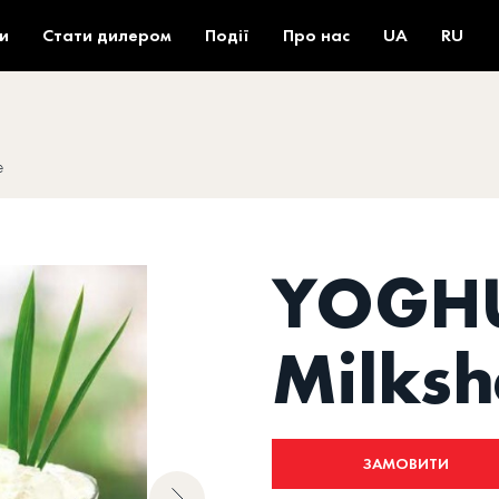
и
Стати дилером
Події
Про нас
UA
RU
e
YOGH
Milks
ЗАМОВИТИ