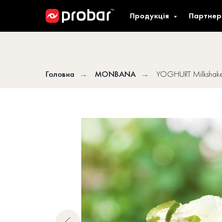
Продукція
Партнер
Головна
→
MONBANA
→
YOGHURT Milkshak