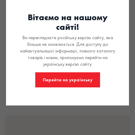
DOLE - соки без
сахара полностью
Вітаємо на нашому
состоящие из
сайті!
натуральных
Ви переглядаєте російську версію сайту, яка
більше не оновлюється. Для доступу до
ингредиентов
найактуальнішої інформації, повного каталогу
товарів і новин, пропонуємо перейти на
українську версію сайту.
Перейти на українську