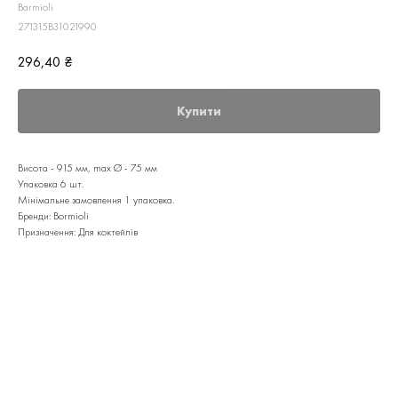
Barmioli
271315B31021990
296,40
₴
Купити
Висота - 915 мм, max Ø - 75 мм
Упаковка 6 шт.
Мінімальне замовлення 1 упаковка.
Бренди: Bormioli
Призначення: Для коктейлів