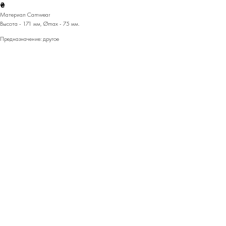
₴
Материал Camwear
Высота - 171 мм, Ømax - 75 мм.
Предназначение: другое