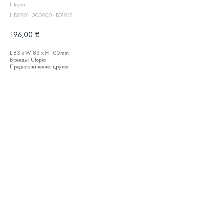
Utopia
HD0901-000000- B01012
196,00
₴
L 83 x W 83 x H 100mm
Бренды: Utopia
Предназначение: другое