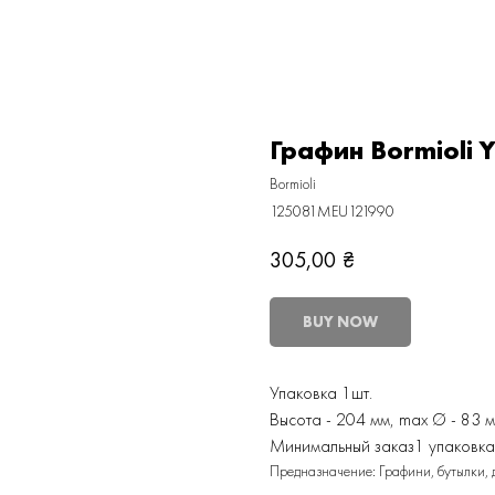
Графин Bormioli
Bormioli
125081MEU121990
305,00
₴
BUY NOW
Упаковка 1шт.
Высота - 204 мм, max Ø - 83 
Минимальный заказ1 упаковка
Предназначение: Графини, бутылки, 