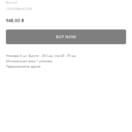
Barmioli
125010BAN02199
948,00
₴
BUY NOW
Упаковка 6 шт. Высота - 235 мм, max Ø - 70 мм.
Минимальный заказ 1 упаковка.
Предназначение: другое