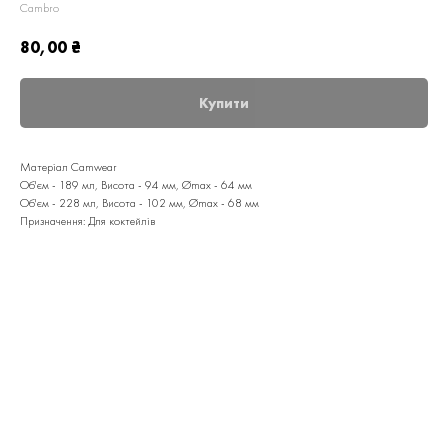
Cambro
80,00
₴
Купити
Матеріал Camwear
Об'єм - 189 мл, Висота - 94 мм, Ømax - 64 мм
Об'єм - 228 мл, Висота - 102 мм, Ømax - 68 мм
Призначення: Для коктейлів