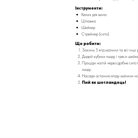
Інструменти:
Келих для вина
Шпажка
Шейкер
Стрейнер (сито)
Що робити:
Закинь 5 ягід малини та всі інші 
Додай кубики льоду і тряси шейке
Проціди напій через дрібне сито
льоду.
Насади останню ягоду малини на
Пий як шотландець!