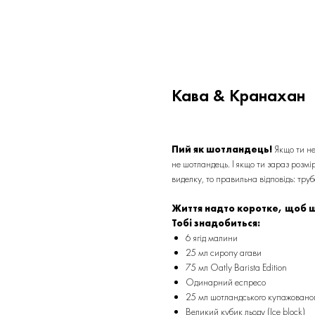
Кава & Кранахан
Пий як шотландець!
Якщо ти не
не шотландець. І якщо ти зараз розмі
виделку, то правильна відповідь: труб
Життя надто коротке, щоб 
Тобі знадобиться:
6 ягід малини
25 мл сиропу агави
75 мл Oatly Barista Edition
Одинарний еспресо
25 мл шотландського купажованого
Великий кубик льоду (Ice block)