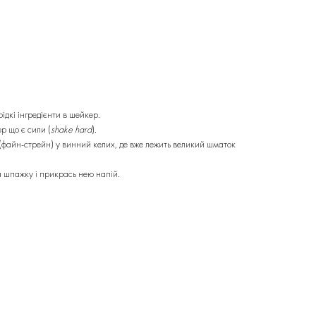
рідкі інгредієнти в шейкер.
р що є сили (
shake hard
).
 (файн-стрейн) у винний келих, де вже лежить великий шматок
 шпажку і прикрась нею напій.