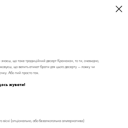
 знаєш, що таке традиційний десерт Кранахан, то ти, очевидно,
рковуєш, що велить етикет брати для цього десерту — ложку чи
очку. Або пий просто так.
щось жувати!
 віскі (опціонально, або безалкогольна альтернатива)