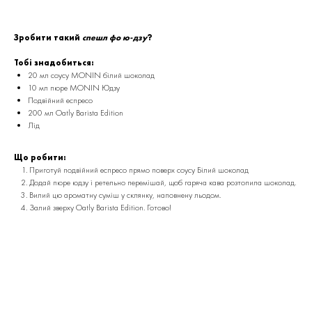
Зробити такий
спешл фо ю-дзу
?
Тобі знадобиться:
20 мл соусу MONIN білий шоколад
10 мл пюре MONIN Юдзу
Подвійний еспресо
200 мл Oatly Barista Edition
Лід
Що робити:
Приготуй подвійний еспресо прямо поверх соусу Білий шоколад
Додай пюре юдзу і ретельно перемішай, щоб гаряча кава розтопила шоколад.
Вилий цю ароматну суміш у склянку, наповнену льодом.
Залий зверху Oatly Barista Edition. Готово!