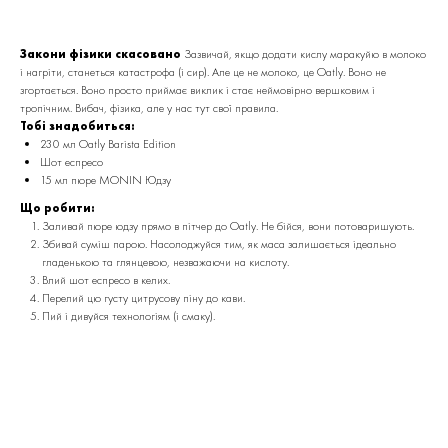
Закони фізики скасовано
Зазвичай, якщо додати кислу маракуйю в молоко
і нагріти, станеться катастрофа (і сир). Але це не молоко, це Oatly. Воно не
згортається. Воно просто приймає виклик і стає неймовірно вершковим і
тропічним. Вибач, фізика, але у нас тут свої правила.
Тобі знадобиться:
230 мл Oatly Barista Edition
Шот еспресо
15 мл пюре MONIN Юдзу
Що робити:
Заливай пюре юдзу прямо в пітчер до Oatly. Не бійся, вони потоваришують.
Збивай суміш парою. Насолоджуйся тим, як маса залишається ідеально
гладенькою та глянцевою, незважаючи на кислоту.
Влий шот еспресо в келих.
Перелий цю густу цитрусову піну до кави.
Пий і дивуйся технологіям (і смаку).