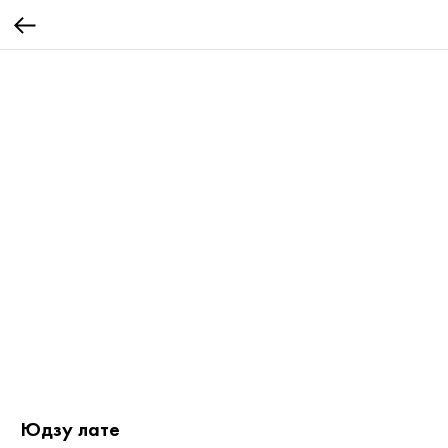
Юдзу лате