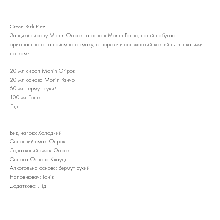
Green Park Fizz
Завдяки сиропу Monin Огірок та основі Monin Ранчо, напій набуває
оригінального та приємного смаку, створюючи освіжаючий коктейль із цікавими
нотками
20 мл сироп Monin Огірок
20 мл основа Monin Ранчо
60 мл вермут сухий
100 мл Тонік
Лід
Вид напою: Холодний
Основний смак: Огірок
Додатковий смак: Огірок
Основа: Основа Клауді
Алкогольна основа: Вермут сухий
Наповнювач: Тонік
Додатково: Лід