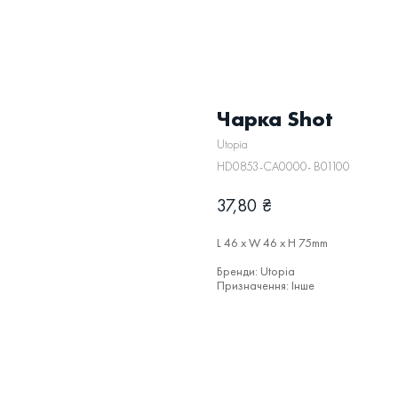
Чарка Shot
Utopia
HD0853-CA0000- B01100
37,80
₴
L 46 x W 46 x H 75mm
Бренди: Utopia
Призначення: Інше