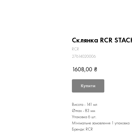
Склянка RCR STAC
RCR
27614020006
1608,00
₴
Купити
Висота - 141 мл
Ømax - 83 мм
Упаковка 6 шт.
Мінімальне замовлення 1 упаковка
Бренди: RCR