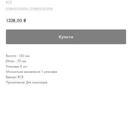
RCR
25860020006/25860020206
1338,00
₴
Купити
Висота - 150 мм
Ømax - 70 мм
Упаковка 6 шт.
Мінімальне замовлення 1 упаковка
Бренди: RCR
Призначення: Для лимонадів