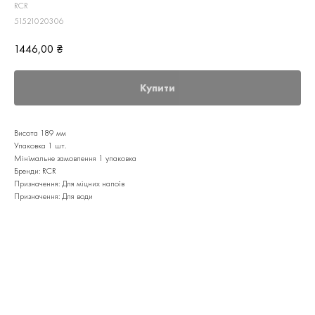
RCR
51521020306
1446,00
₴
Купити
Висота 189 мм
Упаковка 1 шт.
Мінімальне замовлення 1 упаковка
Бренди: RCR
Призначення: Для міцних напоїв
Призначення: Для води