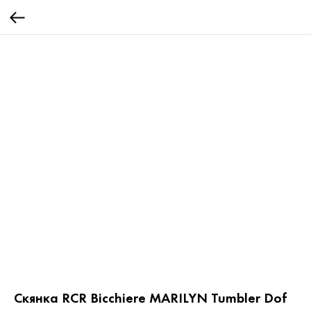
Скянка RCR Bicchiere MARILYN Tumbler Dof