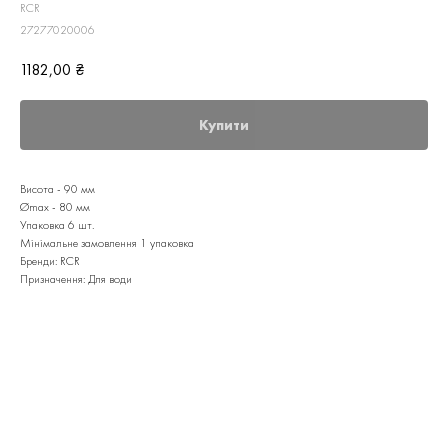
RCR
27277020006
1182,00
₴
Купити
Висота - 90 мм
Ømax - 80 мм
Упаковка 6 шт.
Мінімальне замовлення 1 упаковка
Бренди: RCR
Призначення: Для води