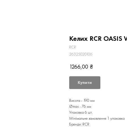
Келих RCR OASIS 
RCR
26325020106
1266,00
₴
Купити
Висота - 190 мм
Ømax - 76 мм
Упаковка 6 шт.
Мінімальне замовлення 1 упаковка
Бренди: RCR