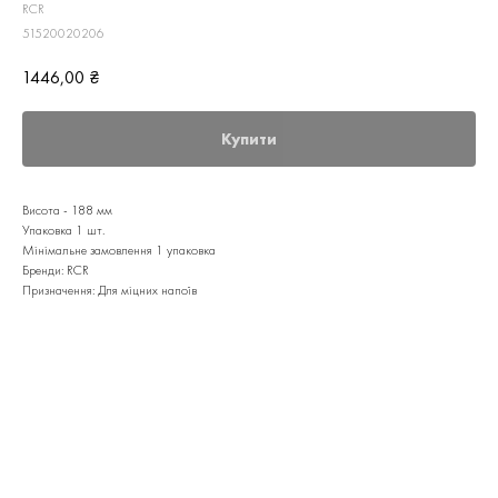
RCR
51520020206
1446,00
₴
Купити
Висота - 188 мм
Упаковка 1 шт.
Мінімальне замовлення 1 упаковка
Бренди: RCR
Призначення: Для міцних напоїв